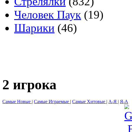
Стрелялки
(832)
Человек Паук
(19)
Шарики
(46)
2 игрока
Самые Новые
|
Самые Играемые
|
Самые Хитовые
|
А-Я
|
Я-А