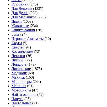
Грузовики
(146)
Для Девочек
(1237)
Для Детей
(208)
Для Мальчиков
(796)
Драки
(1008)
Животные
(234)
Защита башни
(28)
Зума
(24)
Игровые Автоматы
(10)
Карты
(5)
Квесты
(97)
Космические
(72)
Леталки
(36)
Линии
(122)
Ловкость
(179)
Логические
(1875)
Маджонг
(68)
Макияж
(160)
Марио игры
(244)
Машины
(91)
Мотоциклы
(47)
Найти отличия
(49)
Наруто
(25)
Настольные
(21)