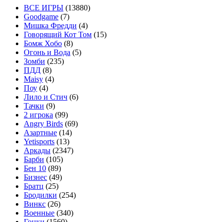
ВСЕ ИГРЫ
(13880)
Goodgame
(7)
Мишка Фредди
(4)
Говорящий Кот Том
(15)
Бомж Хобо
(8)
Огонь и Вода
(5)
Зомби
(235)
ПДД
(8)
Maisy
(4)
Поу
(4)
Лило и Стич
(6)
Тачки
(9)
2 игрока
(99)
Angry Birds
(69)
Азартные
(14)
Yetisports
(13)
Аркады
(2347)
Барби
(105)
Бен 10
(89)
Бизнес
(49)
Братц
(25)
Бродилки
(254)
Винкс
(26)
Военные
(340)
Гонки
(1560)