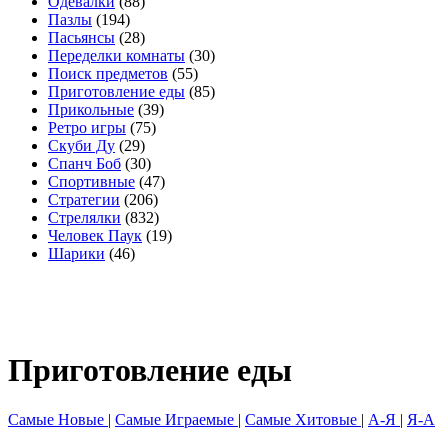
Одевалки
(88)
Пазлы
(194)
Пасьянсы
(28)
Переделки комнаты
(30)
Поиск предметов
(55)
Приготовление еды
(85)
Прикольные
(39)
Ретро игры
(75)
Скуби Ду
(29)
Спанч Боб
(30)
Спортивные
(47)
Стратегии
(206)
Стрелялки
(832)
Человек Паук
(19)
Шарики
(46)
Приготовление еды
Самые Новые
|
Самые Играемые
|
Самые Хитовые
|
А-Я
|
Я-А