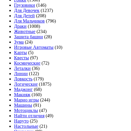
Грузовики
(146)
Для Девочек
(1237)
Для Детей
(208)
Для Мальчиков
(796)
Драки
(1008)
Животные
(234)
Защита башни
(28)
Зума
(24)
Игровые Автоматы
(10)
Карты
(5)
Квесты
(97)
Космические
(72)
Леталки
(36)
Линии
(122)
Ловкость
(179)
Логические
(1875)
Маджонг
(68)
Макияж
(160)
Марио игры
(244)
Машины
(91)
Мотоциклы
(47)
Найти отличия
(49)
Наруто
(25)
Настольные
(21)