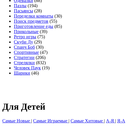
Одевалки
(88)
Пазлы
(194)
Пасьянсы
(28)
Переделки комнаты
(30)
Поиск предметов
(55)
Приготовление еды
(85)
Прикольные
(39)
Ретро игры
(75)
Скуби Ду
(29)
Спанч Боб
(30)
Спортивные
(47)
Стратегии
(206)
Стрелялки
(832)
Человек Паук
(19)
Шарики
(46)
Для Детей
Самые Новые
|
Самые Играемые
|
Самые Хитовые
|
А-Я
|
Я-А