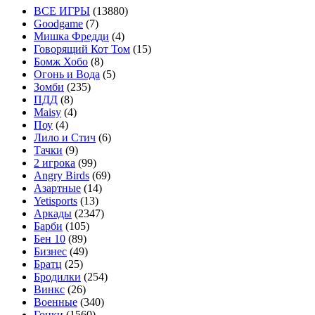
ВСЕ ИГРЫ
(13880)
Goodgame
(7)
Мишка Фредди
(4)
Говорящий Кот Том
(15)
Бомж Хобо
(8)
Огонь и Вода
(5)
Зомби
(235)
ПДД
(8)
Maisy
(4)
Поу
(4)
Лило и Стич
(6)
Тачки
(9)
2 игрока
(99)
Angry Birds
(69)
Азартные
(14)
Yetisports
(13)
Аркады
(2347)
Барби
(105)
Бен 10
(89)
Бизнес
(49)
Братц
(25)
Бродилки
(254)
Винкс
(26)
Военные
(340)
Гонки
(1560)