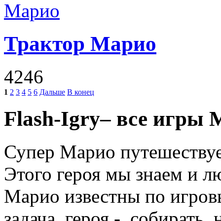
Трактор Марио
4246
1
2
3
4
5
6
Дальше
В конец
Flash
-
Igry
– все игры 
Супер Марио путешествуе
Этого героя мы знаем и л
Марио известны по игров
задача
героя -
собирать