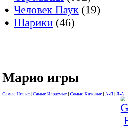
Человек Паук
(19)
Шарики
(46)
Марио игры
Самые Новые
|
Самые Играемые
|
Самые Хитовые
|
А-Я
|
Я-А