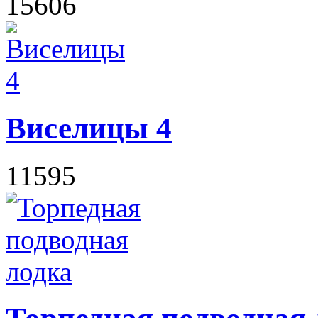
15606
Виселицы 4
11595