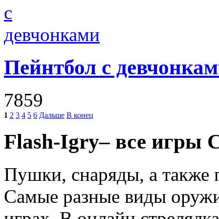
Пейнтбол с девчонка
7859
1
2
3
4
5
6
Дальше
В конец
Flash
-
Igry
– все игры 
Пушки, снаряды, а также 
Самые разные виды оруж
играх. В онлайн стрелялка