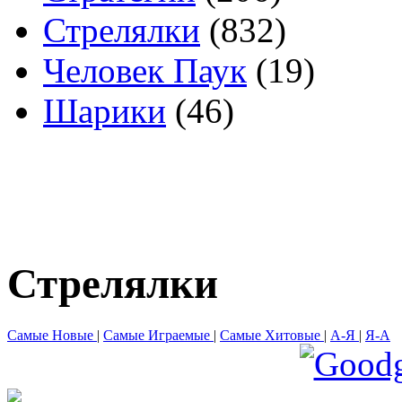
Стрелялки
(832)
Человек Паук
(19)
Шарики
(46)
Стрелялки
Самые Новые
|
Самые Играемые
|
Самые Хитовые
|
А-Я
|
Я-А