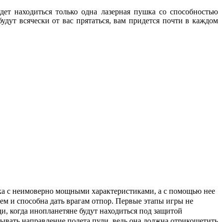
ет находиться только одна лазерная пушка со способностью
удут всячески от вас прятаться, вам придется почти в каждом
шка с неимоверно мощными характеристиками, а с помощью нее
ем и способна дать врагам отпор. Первые этапы игры не
ди, когда инопланетяне будут находиться под защитой
итывать направление полета пули, ведь она должна отрикошетить