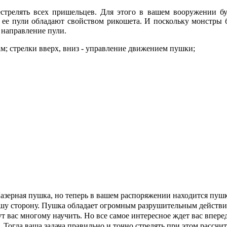
трелять всех пришельцев. Для этого в вашем вооружении буд
а ее пули обладают свойством рикошета. И поскольку монстры б
 направление пули.
м; стрелки вверх, вниз - управление движением пушки;
Лазерная пушка, но теперь в вашем распоряжении находится пу
вашу сторону. Пушка обладает огромным разрушительным действи
ут вас многому научить. Но все самое интересное ждет вас впере
. Тогда ваша задача правильно и точно стрелять при этом рассч