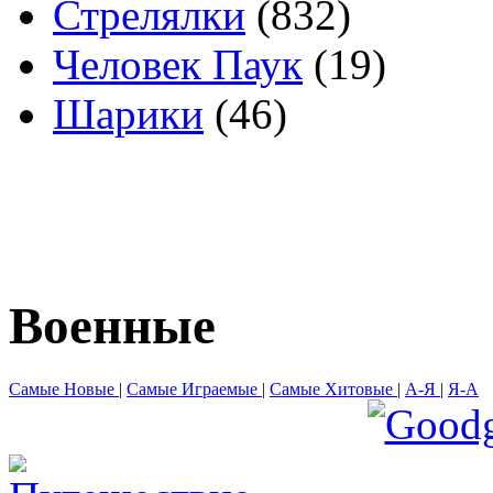
Стрелялки
(832)
Человек Паук
(19)
Шарики
(46)
Военные
Самые Новые
|
Самые Играемые
|
Самые Хитовые
|
А-Я
|
Я-А