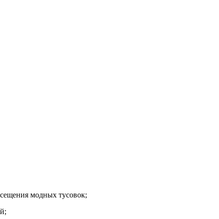
осещения модных тусовок;
й;