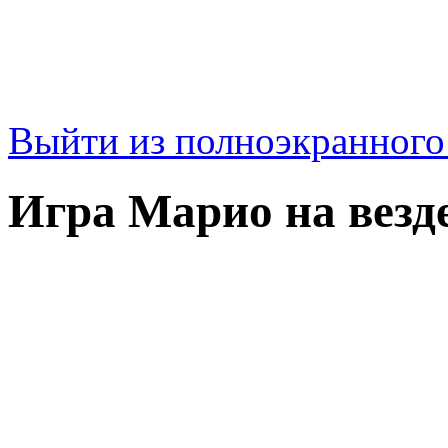
Выйти из полноэкранног
Игра Марио на везд