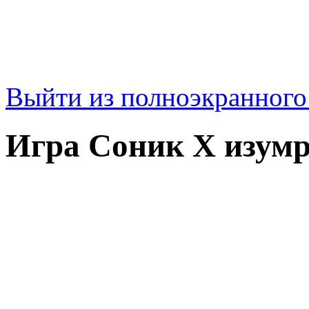
Выйти из полноэкранног
Игра Соник Х изум