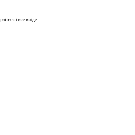
раітеся і все виіде